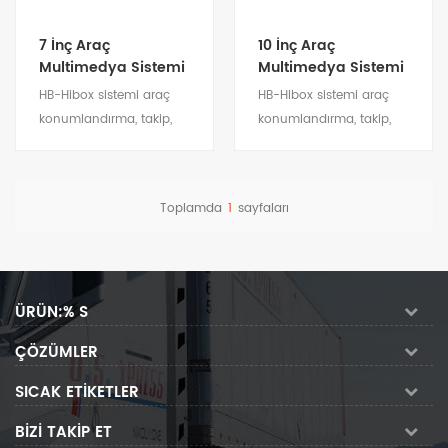
7 İnç Araç
10 İnç Araç
Multimedya Sistemi
Multimedya Sistemi
HB-Hibox sistemi araç
HB-Hibox sistemi araç
konumlandırma, takip,
konumlandırma, takip,
video izleme, uzaktan
video izleme, uzaktan
kumanda, parça
kumanda, parça
oynatma, sürücü
oynatma, sürücü
Toplamda
1
sayfaları
yönetimi, navigasyon,
yönetimi, navigasyon,
Detayları göster
Detayları göster
multimedya, Bluetooth,
multimedya, Bluetooth,
WIFI, eğlence ve diğer
WIFI, eğlence ve diğer
özellikleri sağlar. Araba
özellikleri sağlar. Araba
ÜRÜN:% S
fabrikası ön kurulum
fabrikası ön kurulum
amacıyla geliştirilmiş
amacıyla geliştirilmiş
ÇÖZÜMLER
özelleştirilmiş bir
özelleştirilmiş bir
multimedya terminalidir.
multimedya terminalidir.
SICAK ETIKETLER
BIZI TAKIP ET