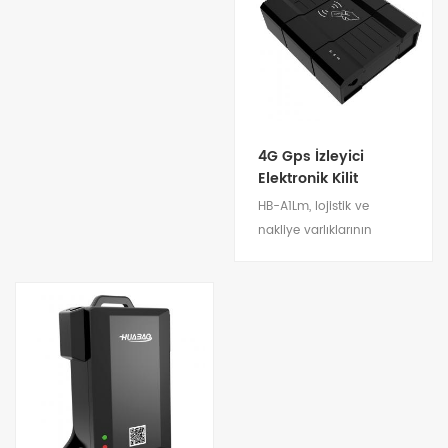
verimli güneş paneli
kapılı kapalı kasa
sayesinde, uzun mesafeli
kamyon yönetimi için
taşımacılıkta ultra uzun
uygundur.
bekleme süresi ve bakım
gerektirmeyen çalışma
sağlar. Çoklu ağ desteği
(2G/3G/4G) ile gerçek
4G Gps İzleyici
zamanlı konum takibi,
Elektronik Kilit
yetkisiz müdahale
HB-A1Lm, lojistik ve
uyarıları ve uzaktan kilit
nakliye varlıklarının
açma kayıtları sunarak,
güvenliğini sağlamak
deniz konteynerleri, sınır
için bir 4G GPS akıllı
ötesi lojistik ve yüksek
izleme ve
değerli varlık yönetimi
konumlandırma kilididir.
için en ideal çözümdür.
Detayları göster
Konteyner, kasa, kasa
kamyon yönetiminin
uzaktan izlenmesi için
uygundur.