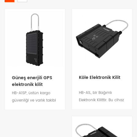
Köle Elektronik Kilit
Güneş enerjili GPS
elektronik kilit
HB-A1L, bir Bağımlı
HB-A1SP, üstün kargo
Elektronik Kilittir. Bu cihaz
güvenliği ve varlık takibi
ana kilit ile birlikte
için tasarlanmış, ağır
kullanılır. HB-A1Lm lojistik
hizmet tipi, güneş enerjili
ve navlun varlıklarının
GPS elektronik kilit
güvenliğini sağlamak.
sistemidir. Entegre yüksek
Detayları göster
Detayları göster
Tanker kamyon ve Çok