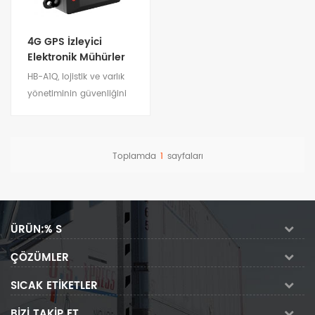
4G GPS İzleyici
Elektronik Mühürler
HB-A1Q, lojistik ve varlık
yönetiminin güvenliğini
sağlamak için bir 4G GPS
izci elektronik
mühürleridir. Kurtarması
Toplamda
1
sayfaları
kolay olmayan varlıkların
Detayları göster
uzaktan izlenmesi ve
yönetimi için uygundur.
ÜRÜN:% S
ÇÖZÜMLER
SICAK ETIKETLER
BIZI TAKIP ET