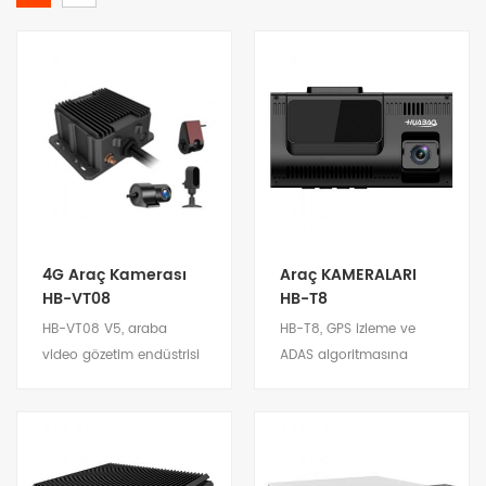
4G Araç Kamerası
Araç KAMERALARI
HB-VT08
HB-T8
HB-VT08 V5, araba
HB-T8, GPS izleme ve
video gözetim endüstrisi
ADAS algoritmasına
için tasarlanmış, zengin
sahip son derece akıllı
özelliklere sahip bir 4G
bir araç kamerasıdır. 4
Araç Kamerasıdır. Toplu
kanala kadar video girişi,
taşıma, taksiler, lojistik,
sürüş hakkında daha
Detayları göster
Detayları göster
lojistik ve otomobil
fazla bilgi yakalar ve