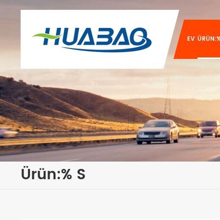
EV
ÜRÜN:%
Ürün:% S