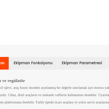
ısı
Ekipman Fonksiyonu
Ekipman Parametresi
ı ve regülatör
l işlevi, araç hızını önceden ayarlanmış bir değerle sınırlamak için motora yak
ır. Cihaz, dizel araçların ve mekanik valflerin kullanımını destekler. Uyarıları
nin platformuna iletebilir. Farklı tipteki ticari araçlara ve yolcu servis araçları