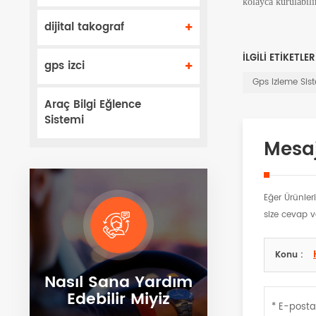
kolayca kurulabili
dijital takograf
İLGILI ETIKETLER
gps izci
Gps Izleme Sist
Araç Bilgi Eğlence
Sistemi
Mesaj
Eğer Ürünler
size cevap v
Konu :
Nasıl Sana Yardım
Edebilir Miyiz