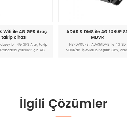
S & DMS ile 4G 1080P SD
4G Suya Dayanıklı GPS 
MDVR
takip cihazı
DV05-S1, ADAS&DMS ile 4G SD
HB-A5D 4G su geçirmez GPS ara
ir. İşlevleri birleştirir: GPS, Video
cihazı, kurulumu kolay, kararlı & 
 ADAS ve Yorgunluk önleme. H.264
ve düşük güç tüketimli bir cihazd
 sıkıştırma / açma teknolojisini
otomobil ve motosiklet projeler
er ve cihaz kullanımını korumak
uygundur.
rofesyonel anti-sismik ve soğutma
çözümü kullanır.
İlgili Çözümler