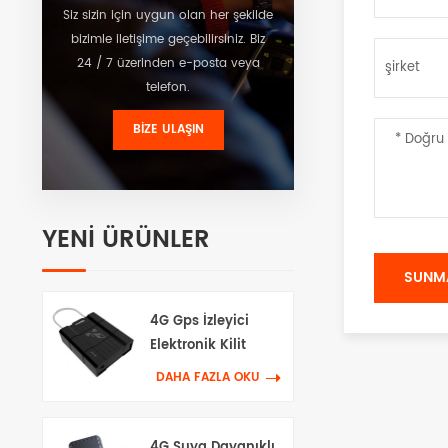
Siz sizin için uygun olan her şekilde
bizimle iletişime geçebilirsiniz. Biz
24 / 7 üzerinden e-posta veya
telefon.
BIZE ULAŞIN
YENI ÜRÜNLER
4G Gps İzleyici
Elektronik Kilit
DAHA FAZLA OKU
4G Suya Dayanıklı