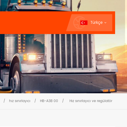
Türkçe
/
hız sınırlayıcı
/
HB-A3B 00
/
Hız sınırlayıcı ve regülatör