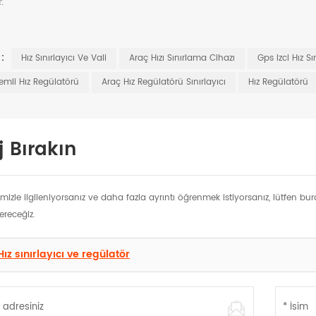
r.
 :
Hız Sınırlayıcı Ve Vali
Araç Hızı Sınırlama Cihazı
Gps Izci Hız Sı
emli Hız Regülatörü
Araç Hız Regülatörü Sınırlayıcı
Hız Regülatörü
 Bırakın
imizle ilgileniyorsanız ve daha fazla ayrıntı öğrenmek istiyorsanız, lütfen 
ereceğiz.
Hız sınırlayıcı ve regülatör