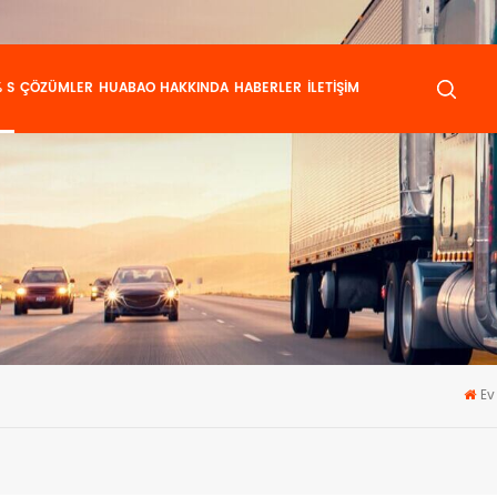
 S
ÇÖZÜMLER
HUABAO HAKKINDA
HABERLER
İLETIŞIM
Ev