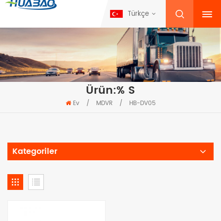
Türkçe
Ürün:% S
Ev
/
MDVR
/
HB-DV05
Kategoriler