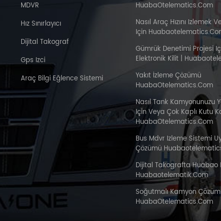
MDVR
HuabaOtelematics.com
Nasıl Araç Hızını Izlemek V
Hız Sınırlayıcı
Için Huabaotelematics.c
Dijital Takograf
Gümrük Denetimi Projesi I
Elektronik Kilit | Huabaot
Gps Izci
Yakıt İzleme Çözümü
Araç Bilgi Eğlence Sistemi
HuabaOtelematics.com
Nasıl Tank Kamyonunuzu 
Için Veya Çok Kaplı Kutu 
HuabaOtelematics.com
Bus Mdvr Izleme Sistemi 
Çözümü Huabaotelematic
Dijital Takografta Huabao 
Huabaotelematik.com
Soğutmalı Kamyon Çözüm
HuabaOtelematics.com