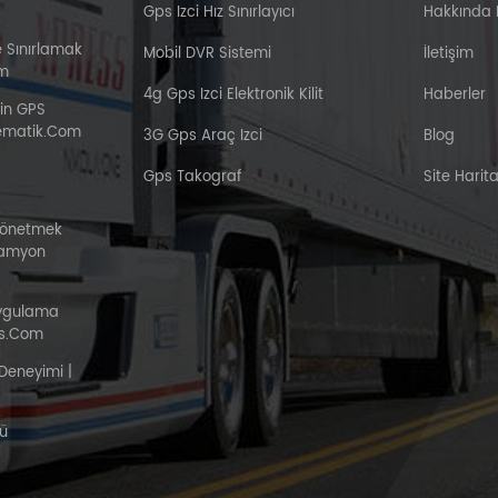
Gps Izci Hız Sınırlayıcı
Hakkında
e Sınırlamak
Mobil DVR Sistemi
İletişim
om
4g Gps Izci Elektronik Kilit
Haberler
çin GPS
elematik.com
3G Gps Araç Izci
Blog
Gps Takograf
Site Harita
Yönetmek
Kamyon
Uygulama
s.com
Deneyimi |
ü