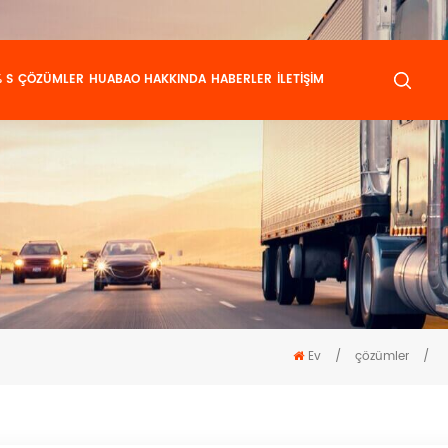
 S
ÇÖZÜMLER
HUABAO HAKKINDA
HABERLER
İLETIŞIM
Ev
/
çözümler
/