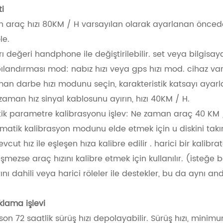
ti
 araç hızı 80KM / H varsayılan olarak ayarlanan önceden
le.
nırı değeri handphone ile değiştirilebilir. set veya bilgisay
pılandırması mod: nabız hızı veya gps hızı mod. cihaz v
an darbe hızı modunu seçin, karakteristik katsayı ayarla
zaman hız sinyal kablosunu ayırın, hızı 40KM / H.
ik parametre kalibrasyonu işlev: Ne zaman araç 40 KM / 
matik kalibrasyon modunu elde etmek için u diskini takın
vcut hız ile eşleşen hıza kalibre edilir . harici bir kalibra
şmezse araç hızını kalibre etmek için kullanılır. (isteğe b
ırını dahili veya harici röleler ile destekler, bu da aynı and
aklama işlevi
 son 72 saatlik sürüş hızı depolayabilir. Sürüş hızı, minim