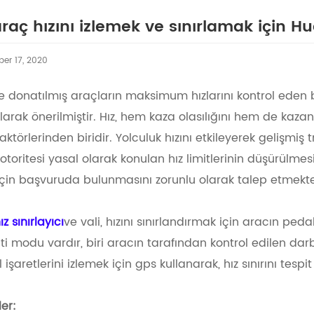
araç hızını izlemek ve sınırlamak için
er 17, 2020
e donatılmış araçların maksimum hızlarını kontrol eden bir 
larak önerilmiştir. Hız, hem kaza olasılığını hem de kazanın
faktörlerinden biridir. Yolculuk hızını etkileyerek gelişmi
otoritesi yasal olarak konulan hız limitlerinin düşürülmesi 
için başvuruda bulunmasını zorunlu olarak talep etmekte
z sınırlayıcı
ve vali, hızını sınırlandırmak için aracın peda
imiti modu vardır, biri aracın tarafından kontrol edilen darb
yol işaretlerini izlemek için gps kullanarak, hız sınırını te
ler: