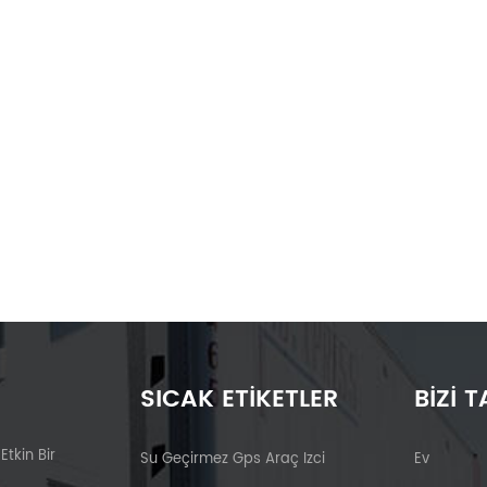
SICAK ETIKETLER
BIZI T
 Etkin Bir
Su Geçirmez Gps Araç Izci
Ev