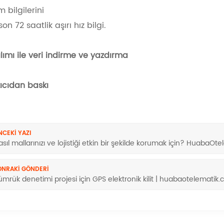
 bilgilerini
son 72 saatlik aşırı hız bilgi.
ılımı ile veri indirme ve yazdırma
zıcıdan baskı
NCEKI YAZI
asıl mallarınızı ve lojistiği etkin bir şekilde korumak için? HuabaO
ONRAKI GÖNDERI
ümrük denetimi projesi için GPS elektronik kilit | huabaotelematik