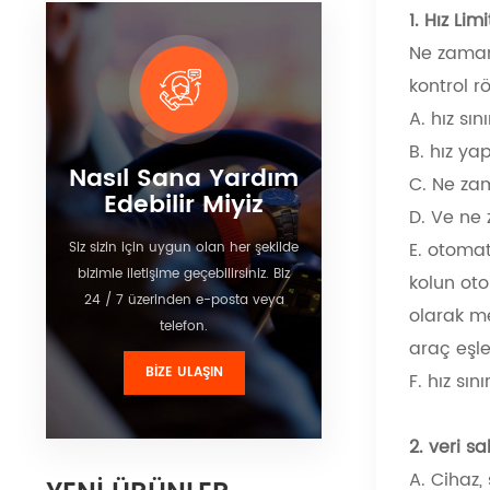
1. Hız Limi
Ne zaman
kontrol rö
A. hız sı
B. hız ya
Nasıl Sana Yardım
C. Ne zam
Edebilir Miyiz
D. Ve ne 
E. otomat
Siz sizin için uygun olan her şekilde
bizimle iletişime geçebilirsiniz. Biz
kolun oto
24 / 7 üzerinden e-posta veya
olarak me
telefon.
araç eşle
BIZE ULAŞIN
F. hız sın
2. veri s
A. Cihaz,