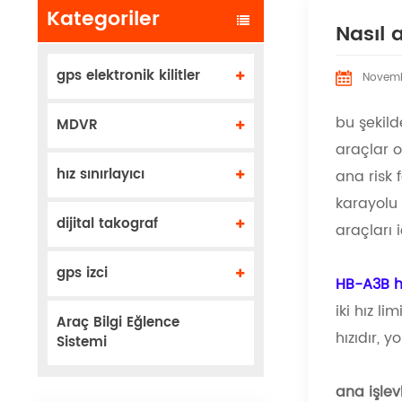
Kategoriler
Nasıl 
gps elektronik kilitler
Novemb
bu şekild
MDVR
araçlar o
hız sınırlayıcı
ana risk 
karayolu 
dijital takograf
araçları 
gps izci
HB-A3B hı
iki hız l
Araç Bilgi Eğlence
hızıdır, 
Sistemi
ana işlev