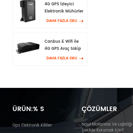
4G GPS İzleyici
Elektronik Mühürler
DAHA FAZLA OKU
Canbus & Wifi ile
4G GPS Araç takip
cihazı
DAHA FAZLA OKU
ÜRÜN:% S
ÇÖZÜMLER
Nasıl Mallarınızı Ve Lojistiği
Gps Elektronik Kilitler
Şekilde Korumak Için?