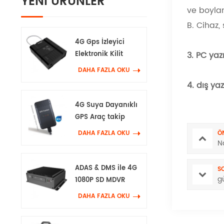
YENI ÜRÜNLER
ve boylam
B. Cihaz, 
4G Gps İzleyici
Elektronik Kilit
3. PC yaz
DAHA FAZLA OKU
4. dış ya
4G Suya Dayanıklı
GPS Araç takip
cihazı
DAHA FAZLA OKU
Ö
N
ADAS & DMS ile 4G
S
g
1080P SD MDVR
DAHA FAZLA OKU