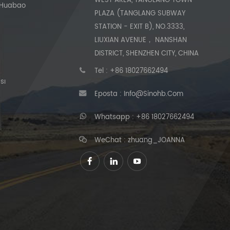
WEST AREA, TANGLANG TOWN
 Huabao
PLAZA (TANGLANG SUBWAY
STATION - EXIT B), NO.3333,
LIUXIAN AVENUE， NANSHAN
DISTRICT, SHENZHEN CITY, CHINA
Tel :
+86 18027662494
sı
Eposta :
Info@sinohb.com
Whatsapp :
+86 18027662494
WeChat : zhuang_JOANNA