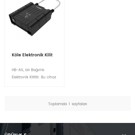
Köle Elektronik Kilit
HB-A1L, bir Bağımlı
Elektronik Kilittir. Bu cihaz
ana kilit ile birlikte
kullanılır. HB-A1Lm lojistik
ve navlun varlıklarının
Toplamda
1
sayfaları
güvenliğini sağlamak.
Detayları göster
Tanker kamyon ve Çok
kapılı kapalı kasa
kamyon yönetimi için