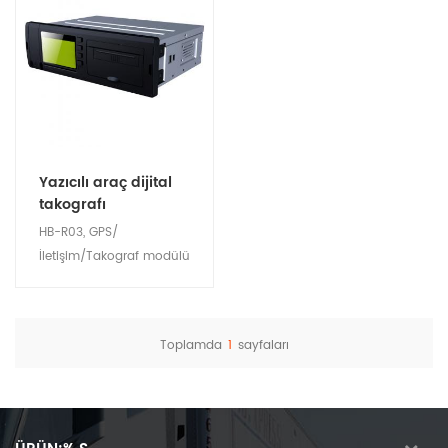
Yazıcılı araç dijital
takografı
HB-R03, GPS/
İletişim/Takograf modülü
ile entegre, yazıcılı bir
araç dijital takografıdır.
Cihaz, gerçek zamanlı
Toplamda
1
sayfaları
izleme/yer bulma
Detayları göster
işlevine sahiptir ve ayrıca
aşırı hız alarmı,
yorgunluk alarmı ve kaza