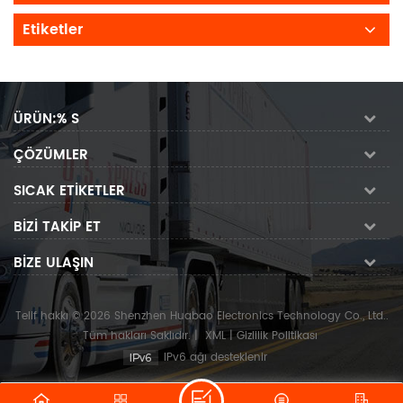
Etiketler
ÜRÜN:% S
ÇÖZÜMLER
SICAK ETIKETLER
BIZI TAKIP ET
BIZE ULAŞIN
Telif hakkı © 2026 Shenzhen Huabao Electronics Technology Co., Ltd..
Tüm hakları Saklıdır.
|
XML
|
Gizlilik Politikası
IPv6 ağı desteklenir