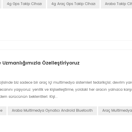
4g Gps Takip Cihazı
4g Araç Gps Takip Cihazı
Araba Takip Ci
 Uzmanlığımızla Özelleştiriyoruz
lojisinde biz sadece bir araç içi multimedya sistemleri tedarikçisi; devrim y
nını yaşıyoruz. yenilik ve kişiselleştirme, yoldaki her aracın yalnızca karş
rn sürücünün beklentileri. Kişi...
ce
Araba Multimedya Oynatıcı Android Bluetooth
Araç Multimedya