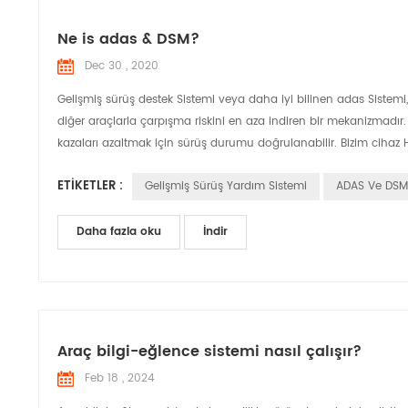
Ne is adas & DSM?
Dec 30 , 2020
Gelişmiş sürüş destek Sistemi veya daha iyi bilinen adas Sistemi,
diğer araçlarla çarpışma riskini en aza indiren bir mekanizmadı
kazaları azaltmak için sürüş durumu doğrulanabilir. Bizim cihaz 
ETIKETLER :
Gelişmiş Sürüş Yardım Sistemi
ADAS Ve DSM
Daha fazla oku
İndir
Araç bilgi-eğlence sistemi nasıl çalışır?
Feb 18 , 2024