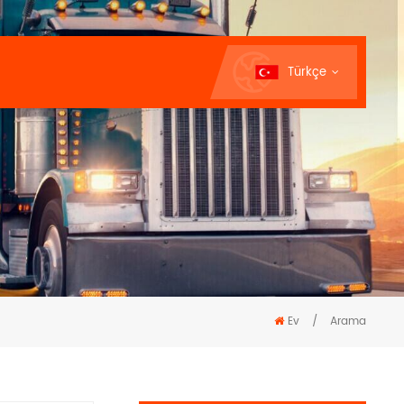
Türkçe
Ev
/
Arama