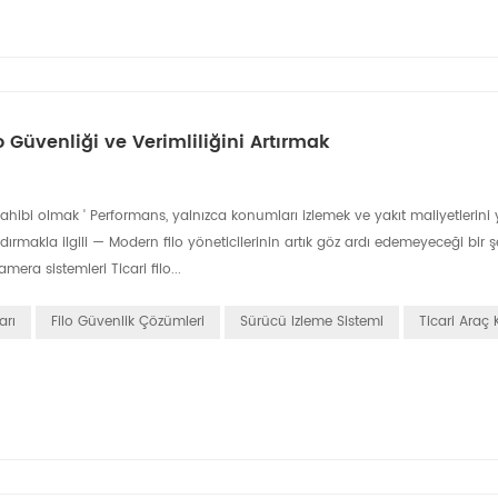
Güvenliği ve Verimliliğini Artırmak
 sahibi olmak ' Performans, yalnızca konumları izlemek ve yakıt maliyetlerin
rmakla ilgili — Modern filo yöneticilerinin artık göz ardı edemeyeceği bir ş
era sistemleri Ticari filo...
arı
Filo Güvenlik Çözümleri
Sürücü Izleme Sistemi
Ticari Araç