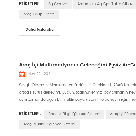
ETIKETLER :
3g Gps Izci
Araba Için 4g Gps Takip Cihazı
Araç Takip Cihazı
Daha fazla oku
Araç İçi Multimedyanın Geleceğini Eşsiz Ar-Ge
Nov 22 , 2024
Sevgili Otomotiv Meraklıları ve Endüstrisi Ortaklar, HUABAO tekno
ortağız sürüş deneyimi. Bugün, taahhütlerimizi paylaşmanın heyeca
aynı zamanda aşan bir multimedya sistemi ile donatılmıştır. mode
ETIKETLER :
Araç Içi Bilgi-Eğlence Sistemi
Araç İçi Eğlen
Araç İçi Bilgi-Eğlence Sistemi