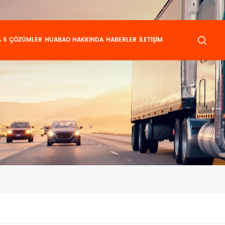
 S
ÇÖZÜMLER
HUABAO HAKKINDA
HABERLER
İLETIŞIM