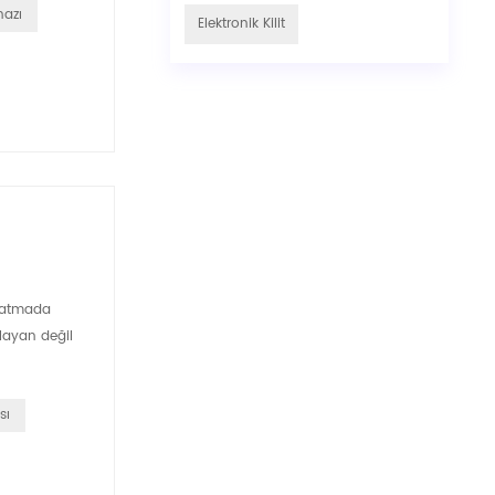
hazı
Elektronik Kilit
aratmada
ılayan değil
sı