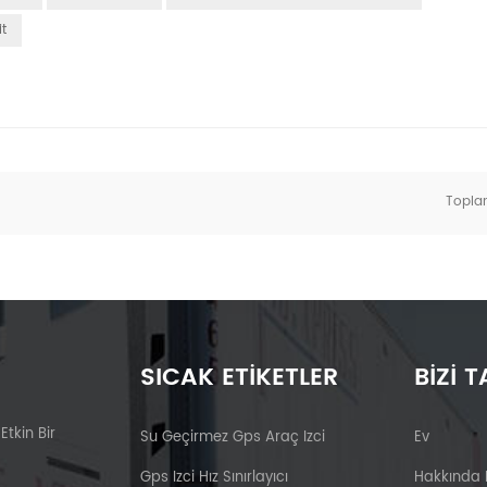
it
Topl
SICAK ETIKETLER
BIZI T
 Etkin Bir
Su Geçirmez Gps Araç Izci
Ev
Gps Izci Hız Sınırlayıcı
Hakkında