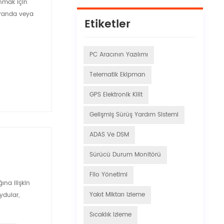
unmak için
ekranda veya
Etiketler
PC Aracının Yazılımı
Telematik Ekipman
GPS Elektronik Kilit
Gelişmiş Sürüş Yardım Sistemi
ADAS Ve DSM
Sürücü Durum Monitörü
Filo Yönetimi
ına ilişkin
Yakıt Miktarı Izleme
ydular,
Sıcaklık Izleme