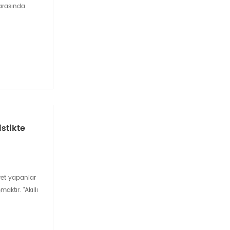
 arasında
istikte
aret yapanlar
ktır. "Akıllı