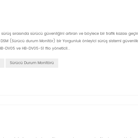
 sürüş sırasında sürücü güvenliğini artıran ve böylece bir trafik kazası geç
r. DSM (Sürücü durum Monitör) bir Yorgunluk önleyici sürüş sistemi güvenlik
HB-DV05 ve HB-DV05-S1 filo yöneticil...
Sürücü Durum Monitörü