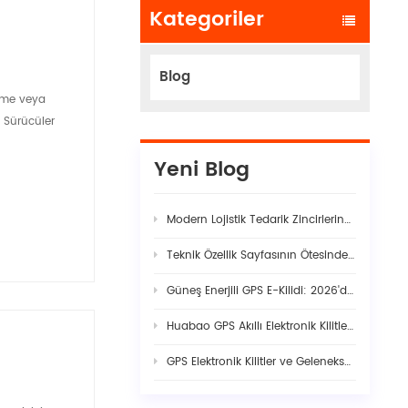
Kategoriler
Blog
irme veya
 Sürücüler
Yeni Blog
Modern Lojistik Tedarik Zincirlerindeki Gizli Güvenlik Açıkları
Teknik Özellik Sayfasının Ötesinde: Gerçek Filo Yapay Zekâ Araç Kamerası Kararlılığı Neden Titiz Donanım-Yazılım Birlikteliği Gerektirir
Güneş Enerjili GPS E-Kilidi: 2026'da Akıllı Kargo Güvenliği İçin Eksiksiz Rehber
Huabao GPS Akıllı Elektronik Kilitler: Dijital Sınır Kontrolü ile Gümrük Verimliliğinde ve Sınır Ötesi Lojistikte Devrim Yaratıyor
GPS Elektronik Kilitler ve Geleneksel Mühürler: Modern Kargo Güvenliğine Mühendislik Açısından Görünürlük