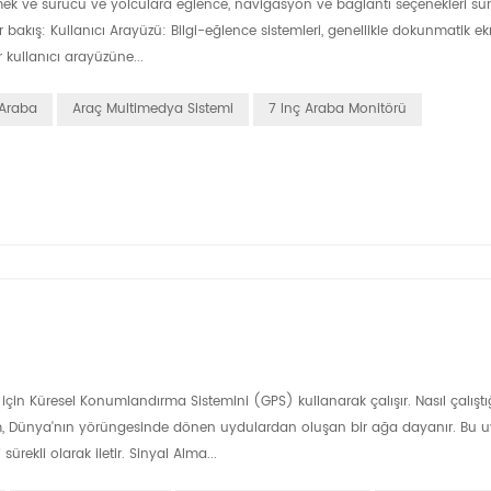
irmek ve sürücü ve yolculara eğlence, navigasyon ve bağlantı seçenekleri s
el bir bakış: Kullanıcı Arayüzü: Bilgi-eğlence sistemleri, genellikle dokunmatik 
r kullanıcı arayüzüne...
 Araba
Araç Multimedya Sistemi
7 Inç Araba Monitörü
için Küresel Konumlandırma Sistemini (GPS) kullanarak çalışır. Nasıl çalıştığ
stem, Dünya'nın yörüngesinde dönen uydulardan oluşan bir ağa dayanır. Bu u
rekli olarak iletir. Sinyal Alma...