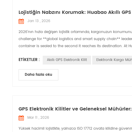
Lojistiğin Nabzını Korumak: Huabao Akıllı GPS E
Jan 13 , 2026
2026'nın hızla değişen lojistik ortamında, kargonuzun konumunu b
challenge for **global logistics and smart supply chain** leader
container is sealed to the second it reaches its destination. At H
ETIKETLER :
Akıllı GPS Elektronik Kilit
Elektronik Kargo Mü
Daha fazla oku
GPS Elektronik Kilitler ve Geleneksel Mühürl
Mar 11 , 2026
Yüksek hacimli lojistikte, yalnızca ISO 17712 cıvata kilidine güv