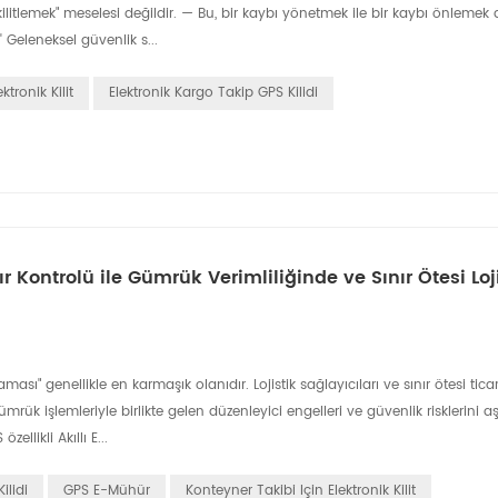
kilitlemek" meselesi değildir. — Bu, bir kaybı yönetmek ile bir kaybı önlemek
' Geleneksel güvenlik s...
tronik Kilit
Elektronik Kargo Takip GPS Kilidi
nır Kontrolü ile Gümrük Verimliliğinde ve Sınır Ötesi Loj
ası" genellikle en karmaşık olanıdır. Lojistik sağlayıcıları ve sınır ötesi tic
k işlemleriyle birlikte gelen düzenleyici engelleri ve güvenlik risklerini aşma
likli Akıllı E...
ilidi
GPS E-Mühür
Konteyner Takibi Için Elektronik Kilit