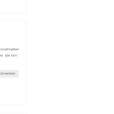
i yönetmekten
ey. İşte tam
 Kameraları