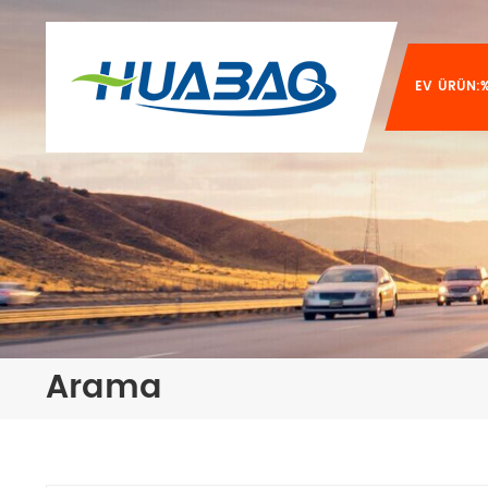
EV
ÜRÜN:%
Arama