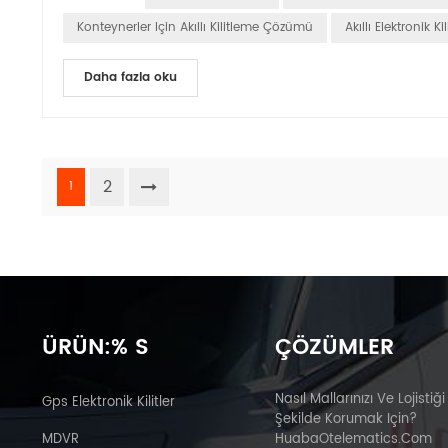
Konteynerler Için Akıllı Kilitleme Çözümü
Akıllı Elektronik Kil
Daha fazla oku
2
1
ÜRÜN:% S
ÇÖZÜMLER
Nasıl Mallarınızı Ve Lojistiği
Gps Elektronik Kilitler
Şekilde Korumak Için?
MDVR
HuabaOtelematics.com