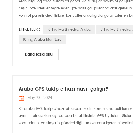
Araç bilgi-eğlence sistemleri genellikle sürüş deneyimini gelişt
çeşitli özellikleri entegre eder. İşte nasıl çalıştıklarına dair gen
kontrol panelindeki fiziksel kontroller aracılığıyla görüntülenen bi
ETIKETLER :
10 Inç Multimedya Araba
7 Inç Multimedya
10 Inç Araba Monitörü
Daha fazla oku
Araba GPS takip cihazı nasıl çalışır?
May 23 , 2024
Bir araba GPS takip cihazı, bir aracın kesin konumunu belirlemek 
ayrıntılı bir açıklamayı burada bulabilirsiniz: GPS Uyduları: Si
konumlarını ve sinyalin gönderildiği tam zamanı içeren sinyalleri sü