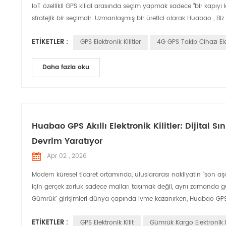
IoT özellikli GPS kilidi arasında seçim yapmak sadece "bir kapıyı 
stratejik bir seçimdir. Uzmanlaşmış bir üretici olarak Huabao , Biz 
ETIKETLER :
GPS Elektronik Kilitler
4G GPS Takip Cihazı Elek
Daha fazla oku
Huabao GPS Akıllı Elektronik Kilitler: Dijital Sı
Devrim Yaratıyor
Apr 02 , 2026
Modern küresel ticaret ortamında, uluslararası nakliyatın "son aşam
için gerçek zorluk sadece malları taşımak değil, aynı zamanda gümrü
Gümrük" girişimleri dünya çapında ivme kazanırken, Huabao GPS özel
ETIKETLER :
GPS Elektronik Kilit
Gümrük Kargo Elektronik K