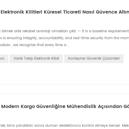
lektronik Kilitleri Küresel Ticareti Nasıl Güvence Altı
ilmek artık rekabet avantajı olmaktan çıktı. — it is a baseline requirement
s is ensuring integrity, accountability, and real-time security from the mo
uabao , we recognize that every time a...
hrü
Varlık Takip Elektronik Kilidi
Konteyner Güvenlik Çözümleri
er: Modern Kargo Güvenliğine Mühendislik Açısından G
enmek, bina yandıktan sonra duman dedektörünü kontrol etmeye benzer. Mekani