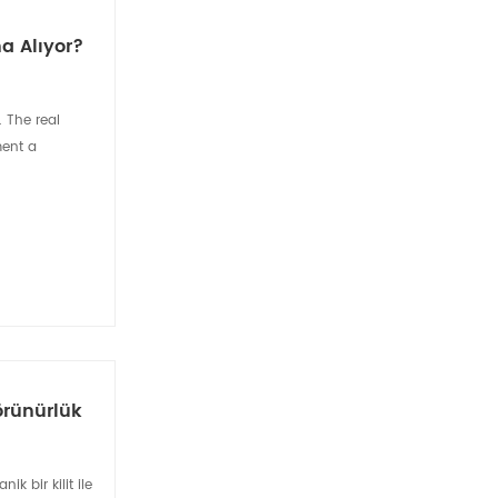
na Alıyor?
. The real
ment a
örünürlük
k bir kilit ile