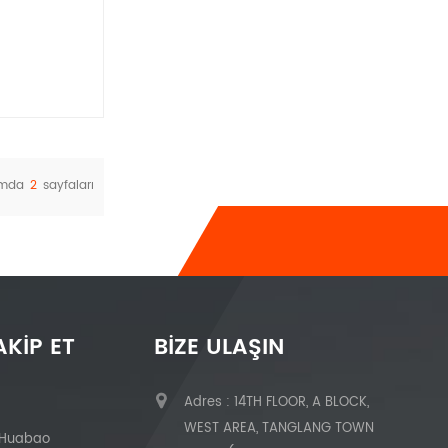
amda
2
sayfaları
AKIP ET
BIZE ULAŞIN
Adres : 14TH FLOOR, A BLOCK,
WEST AREA, TANGLANG TOWN
 Huabao