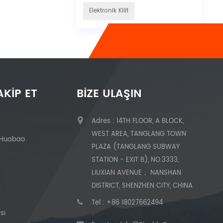
Elektronik Kilit
AKIP ET
BIZE ULAŞIN
Adres : 14TH FLOOR, A BLOCK,
WEST AREA, TANGLANG TOWN
 Huabao
PLAZA (TANGLANG SUBWAY
STATION - EXIT B), NO.3333,
LIUXIAN AVENUE， NANSHAN
DISTRICT, SHENZHEN CITY, CHINA
Tel :
+86 18027662494
sı