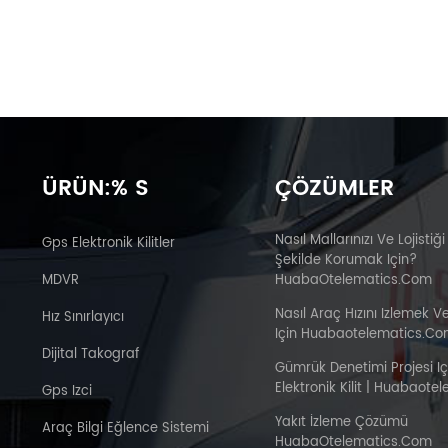
ÜRÜN:% S
ÇÖZÜMLER
Nasıl Mallarınızı Ve Lojistiği
Gps Elektronik Kilitler
Şekilde Korumak Için?
MDVR
HuabaOtelematics.com
Nasıl Araç Hızını Izlemek V
Hız Sınırlayıcı
Için Huabaotelematics.c
Dijital Takograf
Gümrük Denetimi Projesi I
Elektronik Kilit | Huabaot
Gps Izci
Yakıt İzleme Çözümü
Araç Bilgi Eğlence Sistemi
HuabaOtelematics.com