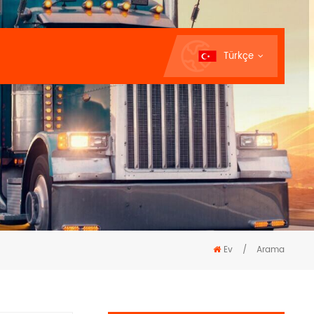
Türkçe
Ev
/
Arama