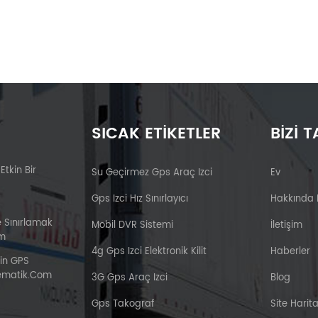
SICAK ETIKETLER
BIZI T
 Etkin Bir
Su Geçirmez Gps Araç Izci
Ev
Gps Izci Hız Sınırlayıcı
Hakkında
e Sınırlamak
Mobil DVR Sistemi
İletişim
om
4g Gps Izci Elektronik Kilit
Haberler
çin GPS
elematik.com
3G Gps Araç Izci
Blog
Gps Takograf
Site Harita