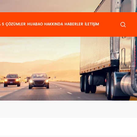
 S
ÇÖZÜMLER
HUABAO HAKKINDA
HABERLER
İLETIŞIM