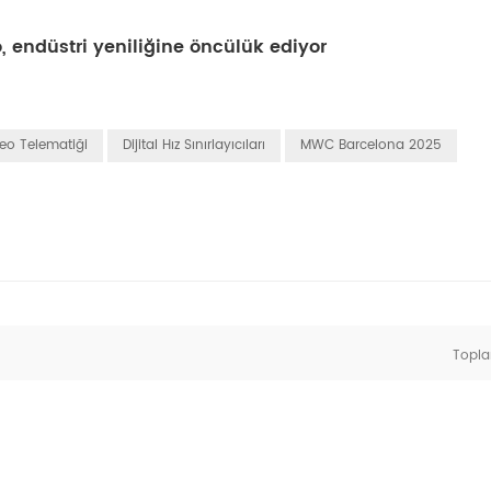
, endüstri yeniliğine öncülük ediyor
eo Telematiği
Dijital Hız Sınırlayıcıları
MWC Barcelona 2025
Topl