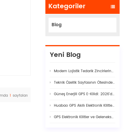
Kategoriler
Blog
Yeni Blog
Modern Lojistik Tedarik Zincirlerindeki Gizli Güvenlik Açıkları
Teknik Özellik Sayfasının Ötesinde: Gerçek Filo Yapay Zekâ Araç Kamerası Kararlılığı Neden Titiz Donanım-Yazılım Birlikteliği Gerektirir
Güneş Enerjili GPS E-Kilidi: 2026'da Akıllı Kargo Güvenliği İçin Eksiksiz Rehber
amda
1
sayfaları
Huabao GPS Akıllı Elektronik Kilitler: Dijital Sınır Kontrolü ile Gümrük Verimliliğinde ve Sınır Ötesi Lojistikte Devrim Yaratıyor
GPS Elektronik Kilitler ve Geleneksel Mühürler: Modern Kargo Güvenliğine Mühendislik Açısından Görünürlük