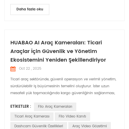
Daha fazla oku
HUABAO AI Araç Kameraları: Ticari
Araçlar İçin Güvenlik ve Yönetim
Ekosistemini Yeniden Şekillendiriyor
Oct 22 , 2025
Ticari araç sektöründe, güvenli operasyon ve verimli yönetim,
sürdürülebilir iş büyümesinin temelini oluşturur. İster uzun
mesafeli yük taşımacılığında kargo güvenliğinin sağlanması,
ister yolcu taşımacılığında sürücülerin ve yolcuların
ETIKETLER :
Filo Araç Kameraları
korunması, isterse mühendislik araçları için operasyonel
standartların korunması olsun, gerçek dünya ihtiyaçlarına
Ticari Araç Kamerası
Filo Video Kanıtı
göre uyarlanmış akıllı bir izleme çözümü olmazsa...
Dashcam Güvenlik Özellikleri
Araç Video Gözetimi