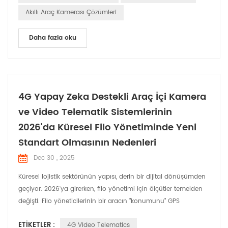
Akıllı Araç Kamerası Çözümleri
Daha fazla oku
4G Yapay Zeka Destekli Araç İçi Kamera
ve Video Telematik Sistemlerinin
2026'da Küresel Filo Yönetiminde Yeni
Standart Olmasının Nedenleri
Dec 30 , 2025
Küresel lojistik sektörünün yapısı, derin bir dijital dönüşümden
geçiyor. 2026'ya girerken, filo yönetimi için ölçütler temelden
değişti. Filo yöneticilerinin bir aracın "konumunu" GPS
aracılığıyla bilmesi artık yeterli değil; günümüzün pazar
ETIKETLER :
4G Video Telematics
liderleri, yolu gerçek zamanlı olarak "görebilme" ve "analiz