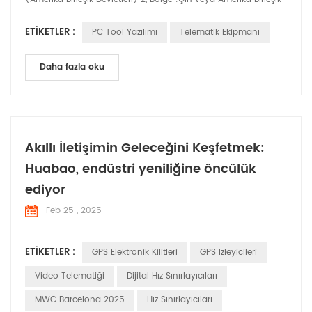
Devletleri Mevcut format: İngilizce (Amerika Birleşik Devletleri)
ETIKETLER :
PC Tool Yazılımı
Telematik Ekipmanı
3, Mevcut sistemin yerini bulun: İngilizce (Amerika Birleşik
Devletleri), lütfen Beta'yı işaretleyin. 4, Tamam'a tıklayın ve
bilgisayarınızı ...
Daha fazla oku
Akıllı İletişimin Geleceğini Keşfetmek:
Huabao, endüstri yeniliğine öncülük
ediyor
Feb 25 , 2025
ETIKETLER :
GPS Elektronik Kilitleri
GPS Izleyicileri
Video Telematiği
Dijital Hız Sınırlayıcıları
MWC Barcelona 2025
Hız Sınırlayıcıları