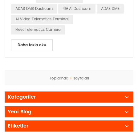
edebilme" yeteneği talep ediyor. Geleneksel takip
ADAS DMS Dashcam
4G AI Dashcam
ADAS DMS
yöntemlerinden 4G Video Telematik sistemlerine...
AI Video Telematics Terminal
Fleet Telematics Camera
Daha fazla oku
Toplamda
1
sayfaları
Kategoriler
Yeni Blog
Etiketler