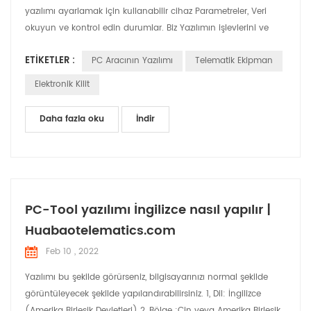
yazılımı ayarlamak için kullanabilir cihaz Parametreler, Veri
okuyun ve kontrol edin durumlar. Biz Yazılımın işlevlerini ve
kullanımını kısaltmak için bu makaleyi kullanacak.
ETIKETLER :
PC Aracının Yazılımı
Telematik Ekipman
Elektronik Kilit
Daha fazla oku
İndir
PC-Tool yazılımı İngilizce nasıl yapılır |
Huabaotelematics.com
Feb 10 , 2022
Yazılımı bu şekilde görürseniz, bilgisayarınızı normal şekilde
görüntüleyecek şekilde yapılandırabilirsiniz. 1, Dil: İngilizce
(Amerika Birleşik Devletleri) 2, Bölge :Çin veya Amerika Birleşik