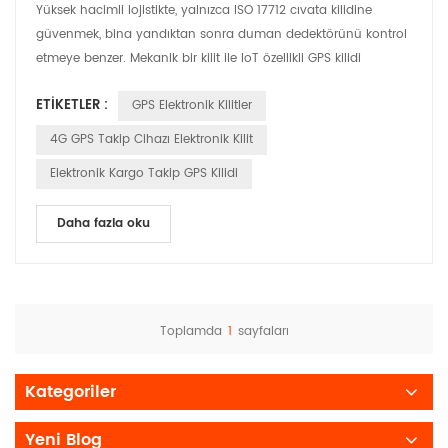
Yüksek hacimli lojistikte, yalnızca ISO 17712 cıvata kilidine
güvenmek, bina yandıktan sonra duman dedektörünü kontrol
etmeye benzer. Mekanik bir kilit ile IoT özellikli GPS kilidi
arasında seçim yapmak sadece "bir kapıyı kilitlemek" meselesi
ETIKETLER :
GPS Elektronik Kilitler
değildir. — Bu, bir kaybı yönetmek ile bir kaybı önlemek
arasında stratejik bir seçimdir. Uzmanlaşmış bir üretici olarak
4G GPS Takip Cihazı Elektronik Kilit
Huabao , Biz ' Geleneksel güvenlik s...
Elektronik Kargo Takip GPS Kilidi
Daha fazla oku
Toplamda
1
sayfaları
Kategoriler
Yeni Blog