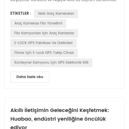
karşılıyoruz. Kahkaha ve neşeyle dolu bu bayram zamanında,
sürüş kayıt cihazları ve GPS elock ürünlerinin lider üreticisi
ETIKETLER :
Akıllı Araç Kameraları
HUABAO Technology, yenilikçi teknolojimiz aracılığıyla her
sürücünün yolculuğunun güvenliğini ve keyfini sağlamaya
Araç Kamerası Filo Yönetimi
kendini adamıştır. 1. Sürüş Kayıt Cihazları: Keyfi...
Filo Kamyonları Için Araç Kamerası
E-LOCK GPS Fabrikası Ve Üreticileri
Filolar Için E-Lock GPS Takip Cihazı
Konteyner Kamyonu İçin GPS Elektronik Kilit
Daha fazla oku
Akıllı İletişimin Geleceğini Keşfetmek:
Huabao, endüstri yeniliğine öncülük
ediyor