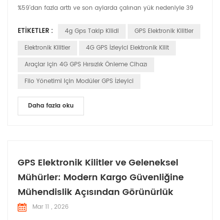
%59'dan fazla arttı ve son aylarda çalınan yük nedeniyle 39
milyon dolardan fazla kayıp yaşandı. Bir araç sahibi olarak
ETIKETLER :
4g Gps Takip Kilidi
GPS Elektronik Kilitler
hem fiziksel hem de siber tehditlerden kaynaklanan risklerle
karşı karşıyasınız. Suçlular, güvenli olmayan duraklardaki
Elektronik Kilitler
4G GPS İzleyici Elektronik Kilit
araçları hedef alıyor, izleme si...
Araçlar Için 4G GPS Hırsızlık Önleme Cihazı
Filo Yönetimi Için Modüler GPS İzleyici
Daha fazla oku
GPS Elektronik Kilitler ve Geleneksel
Mühürler: Modern Kargo Güvenliğine
Mühendislik Açısından Görünürlük
Mar 11 , 2026