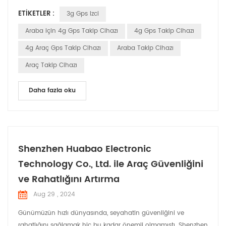
burada bulabilirsiniz: GPS Uyduları: Sistem, Dünya'nın
ETIKETLER :
3g Gps Izci
yörüngesinde dönen uydulardan oluşan bir ağa dayanır. Bu
uydular, konumlarını ve sinyalin gönderildiği tam zamanı
Araba Için 4g Gps Takip Cihazı
4g Gps Takip Cihazı
içeren sinyalleri sürekli olarak iletir. Sinyal Alma...
4g Araç Gps Takip Cihazı
Araba Takip Cihazı
Araç Takip Cihazı
Daha fazla oku
Shenzhen Huabao Electronic
Technology Co., Ltd. ile Araç Güvenliğini
ve Rahatlığını Artırma
Aug 29 , 2024
Günümüzün hızlı dünyasında, seyahatin güvenliğini ve
rahatlığını sağlamak hiç bu kadar önemli olmamıştı. Shenzhen