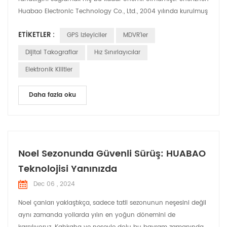
Huabao Electronic Technology Co., Ltd., 2004 yılında kurulmuş
olup bu misyonun ön saflarında yer almaktadır. 100'ü özel Ar-
ETIKETLER :
GPS Izleyiciler
MDVR'ler
Ge mühendisi olmak üzere 350'den fazla çalışandan oluşan
güçlü bir ekiple Huabao, otomotiv elektroniği endüstrisinde
Dijital Takograflar
Hız Sınırlayıcılar
yenilikçiliğin sınırlarını sürekli olarak zorl...
Elektronik Kilitler
Daha fazla oku
Noel Sezonunda Güvenli Sürüş: HUABAO
Teknolojisi Yanınızda
Dec 06 , 2024
Noel çanları yaklaştıkça, sadece tatil sezonunun neşesini değil
aynı zamanda yollarda yılın en yoğun dönemini de