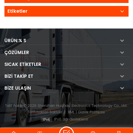
Etiketler
ÜRÜN:% S
ÇÖZÜMLER
SICAK ETIKETLER
BIZI TAKIP ET
BIZE ULAŞIN
Telif hakkı © 2026 Shenzhen Huabao Electronics Technology Co., Ltd..
Tüm hakları Saklıdır.
|
XML
|
Gizlilik Politikası
IPv6 ağı desteklenir