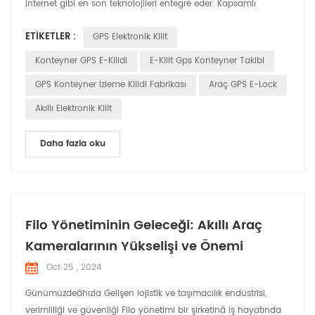
internet gibi en son teknolojileri entegre eder. Kapsamlı
güvenlik sunan nesneler (IoT), büyük veriler ve bulut bilişim
ETIKETLER :
GPS Elektronik Kilit
lojistik sektörüne yönelik çözümler. Ürünün Öne Çıkan
Noktaları: 1. Gerçek Zamanlı Takip ve İzleme: HUABAO elektronik
Konteyner GPS E-Kilidi
E-Kilit Gps Konteyner Takibi
kilitler etkinleştirilir Kargo taşımacılığının ge...
GPS Konteyner Izleme Kilidi Fabrikası
Araç GPS E-Lock
Akıllı Elektronik Kilit
Daha fazla oku
Filo Yönetiminin Geleceği: Akıllı Araç
Kameralarının Yükselişi ve Önemi
Oct 25 , 2024
Günümüzdeâhızla Gelişen lojistik ve taşımacılık endüstrisi,
verimliliği ve güvenliği Filo yönetimi bir şirketinâ iş hayatında