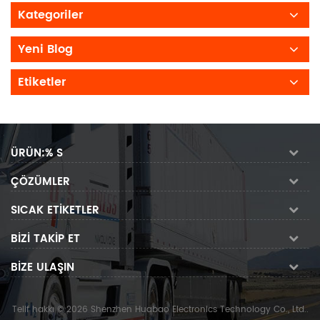
Kategoriler
Yeni Blog
Etiketler
ÜRÜN:% S
ÇÖZÜMLER
SICAK ETIKETLER
BIZI TAKIP ET
BIZE ULAŞIN
Telif hakkı © 2026 Shenzhen Huabao Electronics Technology Co., Ltd..