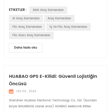
kapsamlı çözümler sunan ticari araçlardaki asistanlar işlemler.
ETIKETLER :
Akıllı Araç Kameraları
Akıllı araç içi kameralar çeşitli temel özellikler sunar ileri
teknolojisiyle ticari araçlara yönelik işlevsellik ve çok işlevlilik:
AI Araç Kameraları
Araç Kameraları
Yüks...
Filo Araç Kameraları
İş Ve Filo Araç Kameraları
Filo Aracı Araç Kameraları
Daha fazla oku
HUABAO GPS E-Kilidi: Güvenli Lojistiğin
Öncüsü
Oct 09 , 2024
Shenzhen Huabao Electronic Technology Co., Ltd. (bundan
böyle âHUABAOâ olarak anılır) HUABAO elektronik kilitler