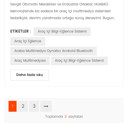
Sevgili Otomotiv Meraklıları ve Endüstrisi Ortaklar, HUABAO
teknolojisinde biz sadece bir araç içi multimedya sistemleri
tedarikçisi; devrim yaratmada ortağız sürüş deneyimi. Bugün,
taahhütlerimizi paylaşmanın heyecanını yaşıyoruz. yenilik ve
ETIKETLER :
Araç Içi Bilgi-Eğlence Sistemi
kişiselleştirme, yoldaki her aracın yalnızca karşılayan değil aynı
zamanda aşan bir multimedya sistemi ile donatılmıştır.
Araç İçi Eğlence
modern sürücünün beklentileri. Kişi...
Araba Multimedya Oynatıcı Android Bluetooth
Araç Multimedyası
Araç İçi Bilgi-Eğlence Sistemi
Daha fazla oku
2
3
1
Toplamda
3
sayfaları