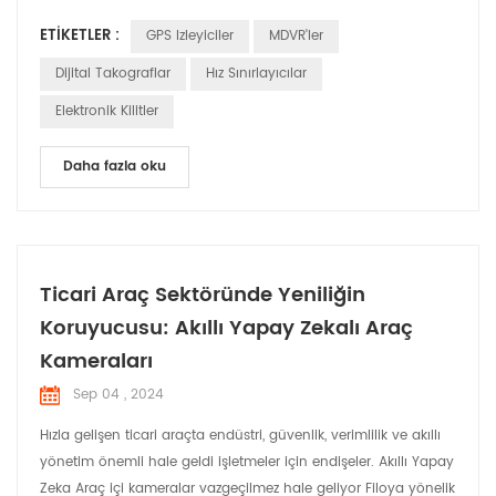
olup bu misyonun ön saflarında yer almaktadır. 100'ü özel Ar-
ETIKETLER :
GPS Izleyiciler
MDVR'ler
Ge mühendisi olmak üzere 350'den fazla çalışandan oluşan
güçlü bir ekiple Huabao, otomotiv elektroniği endüstrisinde
Dijital Takograflar
Hız Sınırlayıcılar
yenilikçiliğin sınırlarını sürekli olarak zorl...
Elektronik Kilitler
Daha fazla oku
Ticari Araç Sektöründe Yeniliğin
Koruyucusu: Akıllı Yapay Zekalı Araç
Kameraları
Sep 04 , 2024
Hızla gelişen ticari araçta endüstri, güvenlik, verimlilik ve akıllı
yönetim önemli hale geldi işletmeler için endişeler. Akıllı Yapay
Zeka Araç içi kameralar vazgeçilmez hale geliyor Filoya yönelik