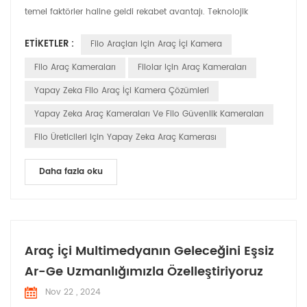
temel faktörler haline geldi rekabet avantajı. Teknolojik
gelişmelerle birlikte, akıllı araç kameraları basit video kayıt
ETIKETLER :
Filo Araçları Için Araç İçi Kamera
araçlarından vazgeçilmez akıllı araçlara dönüştü Filo
yönetiminde asistanlar. Bu makale trendleri inceleyecek ve
Filo Araç Kameraları
Filolar Için Araç Kameraları
Akıllı araç içi kameraların filo yöneti...
Yapay Zeka Filo Araç İçi Kamera Çözümleri
Yapay Zeka Araç Kameraları Ve Filo Güvenlik Kameraları
Filo Üreticileri Için Yapay Zeka Araç Kamerası
Daha fazla oku
Araç İçi Multimedyanın Geleceğini Eşsiz
Ar-Ge Uzmanlığımızla Özelleştiriyoruz
Nov 22 , 2024