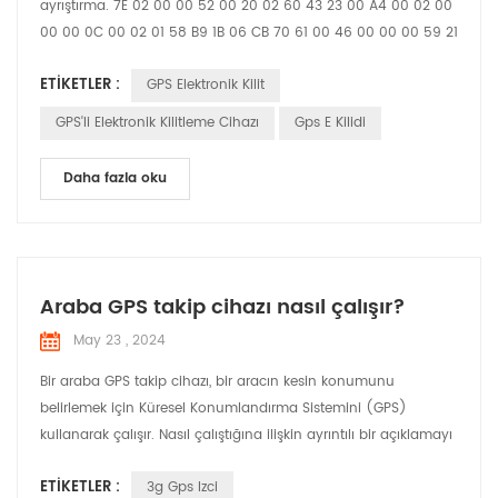
ayrıştırma. 7E 02 00 00 52 00 20 02 60 43 23 00 A4 00 02 00
00 00 0C 00 02 01 58 B9 1B 06 CB 70 61 00 46 00 00 00 59 21
09 22 16 37 58 01 04 00 00 00 01 03 02 00 00 25 04 00 00
ETIKETLER :
GPS Elektronik Kilit
00 01 30 01 11 31 01 10 E3 01 00 D5 1B 02 20 02 60 43 23 27 95
93 78 61 60 00 12 20 00 00 12 34 27 95 93 78 61 58 00 12 86
GPS'li Elektronik Kilitleme Cihazı
Gps E Kilidi
7E 7E Masaj başlığı 02 00 Mesaj Kimliği 00 52 Me...
Daha fazla oku
Araba GPS takip cihazı nasıl çalışır?
May 23 , 2024
Bir araba GPS takip cihazı, bir aracın kesin konumunu
belirlemek için Küresel Konumlandırma Sistemini (GPS)
kullanarak çalışır. Nasıl çalıştığına ilişkin ayrıntılı bir açıklamayı
burada bulabilirsiniz: GPS Uyduları: Sistem, Dünya'nın
ETIKETLER :
3g Gps Izci
yörüngesinde dönen uydulardan oluşan bir ağa dayanır. Bu