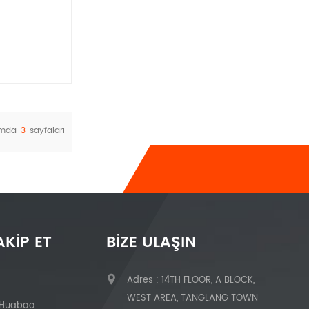
amda
3
sayfaları
AKIP ET
BIZE ULAŞIN
Adres : 14TH FLOOR, A BLOCK,
WEST AREA, TANGLANG TOWN
 Huabao