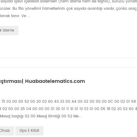
çok sayıda işlevi içerebilir.sistemleri (hem izleme hem de teşhis), sürücü yöneti
ücüler. Bu filo yönetimi hizmetlerinin çok sayıda avantajı vardır, çünkü ara
lanak tanır. Ve ...
ık Izleme
yrıştırması| Huabaotelematics.com
a. 7E 02 00 00 52 00 20 02 60 43 23 00 A4 00 02 00 00 00 0C 00 02 01 58
 02 00 00 25 04 00 00 00 01 30 01 11 31 01 10 E3 01 00 D5 1B 02 20 02 60 
Masaj başlığı 02 00 Mesaj Kimliği 00 52 Me...
Cihazı
Gps E Kilidi