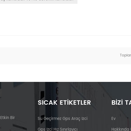
Topl
SICAK ETIKETLER
BIZI T
 Etkin Bir
Su Geçirmez Gps Araç Izci
Ev
Gps Izci Hız Sınırlayıcı
Hakkında