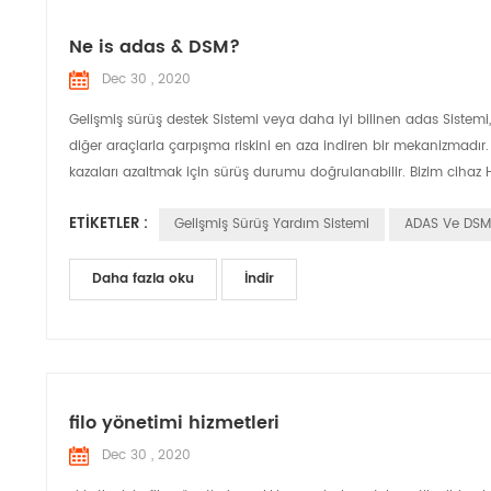
Ne is adas & DSM?
Dec 30 , 2020
Gelişmiş sürüş destek Sistemi veya daha iyi bilinen adas Sistemi,
diğer araçlarla çarpışma riskini en aza indiren bir mekanizmadı
kazaları azaltmak için sürüş durumu doğrulanabilir. Bizim cihaz 
ETIKETLER :
Gelişmiş Sürüş Yardım Sistemi
ADAS Ve DSM
Daha fazla oku
İndir
filo yönetimi hizmetleri
Dec 30 , 2020