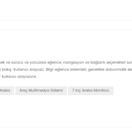
irmek ve sürücü ve yolculara eğlence, navigasyon ve bağlantı seçenekleri s
el bir bakış: Kullanıcı Arayüzü: Bilgi-eğlence sistemleri, genellikle dokunmatik 
r kullanıcı arayüzüne...
 Araba
Araç Multimedya Sistemi
7 Inç Araba Monitörü