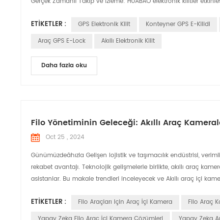
Gerçek Zamanlı Takip ve İzleme: HUABAO elektronik kilitler etkinleşt
ETIKETLER :
GPS Elektronik Kilit
Konteyner GPS E-Kilidi
Araç GPS E-Lock
Akıllı Elektronik Kilit
Daha fazla oku
Filo Yönetiminin Geleceği: Akıllı Araç Kamera
Oct 25 , 2024
Günümüzdeâhızla Gelişen lojistik ve taşımacılık endüstrisi, verimli
rekabet avantajı. Teknolojik gelişmelerle birlikte, akıllı araç ka
asistanlar. Bu makale trendleri inceleyecek ve Akıllı araç içi kamera
ETIKETLER :
Filo Araçları Için Araç İçi Kamera
Filo Araç 
Yapay Zeka Filo Araç İçi Kamera Çözümleri
Yapay Zeka Ar