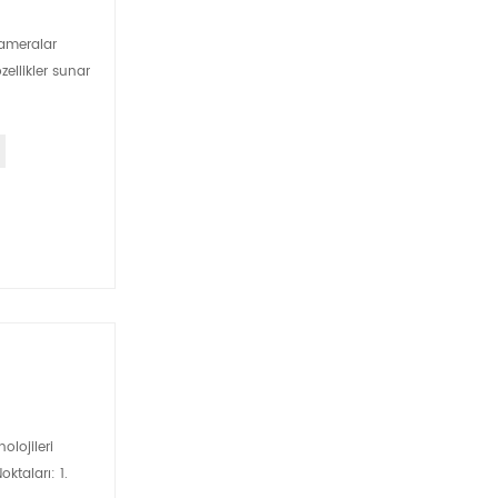
 kameralar
zellikler sunar
olojileri
ktaları: 1.