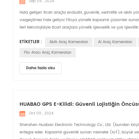
Sep 04 , 2024
Hızla gelişen ticari araçta endüstri, güvenlik, verimlilik ve akıllı
vazgeçilmez hale geliyor Filoya yönelik kapsamlı çözümler sunan tic
ileri teknolojisiyle ticari araçlara yönelik işlevsellik ve çok işlevlilik:
ETIKETLER :
Akıllı Araç Kameraları
AI Araç Kameraları
Filo Aracı Araç Kameraları
Daha fazla oku
HUABAO GPS E-Kilidi: Güvenli Lojistiğin Öncüs
Oct 09 , 2024
Shenzhen Huabao Electronic Technology Co., Ltd. (bundan böyle âH
entegre eder. Kapsamlı güvenlik sunan nesneler (IoT), büyük veril