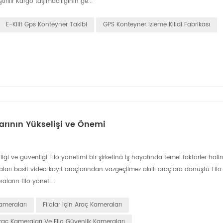
irilir Kargo taşımacılığının ge...
E-Kilit Gps Konteyner Takibi
GPS Konteyner Izleme Kilidi Fabrikası
larının Yükselişi ve Önemi
liği ve güvenliği Filo yönetimi bir şirketinâ iş hayatında temel faktörler hali
meraları basit video kayıt araçlarından vazgeçilmez akıllı araçlara dönüştü Fi
ların filo yöneti...
Kameraları
Filolar Için Araç Kameraları
aç Kameraları Ve Filo Güvenlik Kameraları