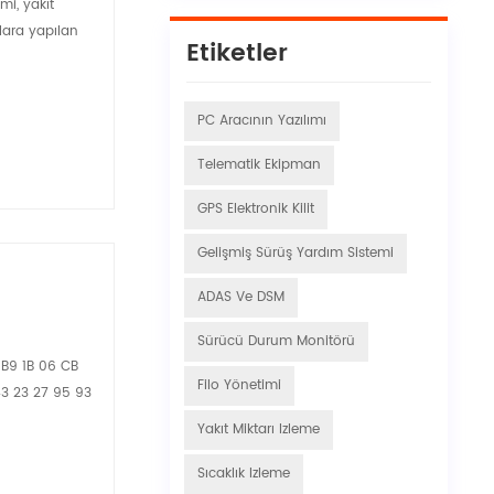
mi, yakıt
çlara yapılan
Etiketler
PC Aracının Yazılımı
Telematik Ekipman
GPS Elektronik Kilit
Gelişmiş Sürüş Yardım Sistemi
ADAS Ve DSM
Sürücü Durum Monitörü
 B9 1B 06 CB
Filo Yönetimi
43 23 27 95 93
Yakıt Miktarı Izleme
Sıcaklık Izleme