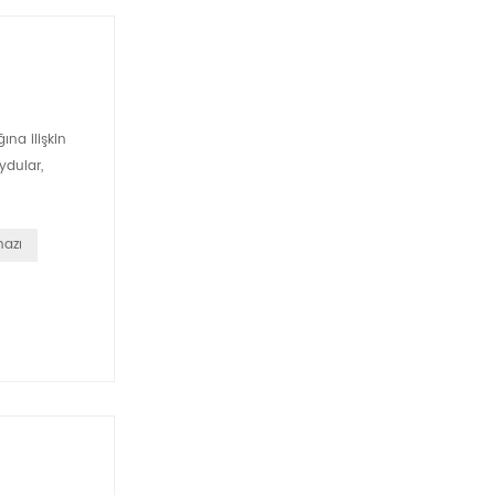
ına ilişkin
ydular,
hazı