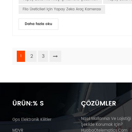
Filo Üreticileri Için Yapay Zeka Araç Kamerası
Daha fazla oku
2
3
1
ÜRÜN:% S
ÇÖZÜMLER
Nasıl Mallarınızı Ve Lojistiği
Gps Elektronik Kilitler
Şekilde Korumak Için?
MDVR
HuabaOtelematics.com