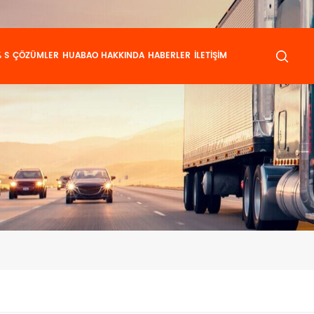
 S
ÇÖZÜMLER
HUABAO HAKKINDA
HABERLER
İLETIŞIM