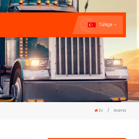
Türkçe
Ev
/
Arama