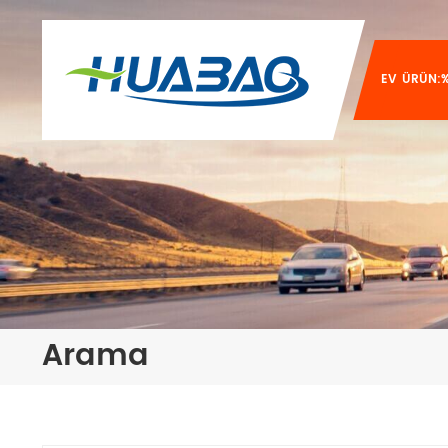
EV
ÜRÜN:%
Arama