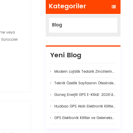
Kategoriler
Blog
irme veya
 Sürücüler
Yeni Blog
Modern Lojistik Tedarik Zincirlerindeki Gizli Güvenlik Açıkları
Teknik Özellik Sayfasının Ötesinde: Gerçek Filo Yapay Zekâ Araç Kamerası Kararlılığı Neden Titiz Donanım-Yazılım Birlikteliği Gerektirir
Güneş Enerjili GPS E-Kilidi: 2026'da Akıllı Kargo Güvenliği İçin Eksiksiz Rehber
Huabao GPS Akıllı Elektronik Kilitler: Dijital Sınır Kontrolü ile Gümrük Verimliliğinde ve Sınır Ötesi Lojistikte Devrim Yaratıyor
GPS Elektronik Kilitler ve Geleneksel Mühürler: Modern Kargo Güvenliğine Mühendislik Açısından Görünürlük