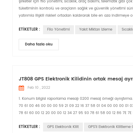
şirketler için filo yönetimi, sıcaklık, araç bakımı, telematik gibi 
tüketiminin kontrolü ve araçların sağlık ve güvenlik yönetimi sür
yatırımla ilişkili riskleri ortadan kaldırarak bile en aza indirmeye o
ETIKETLER :
Filo Yönetimi
Yakıt Miktarı Izleme
Sıcakl
Daha fazla oku
JT808 GPS Elektronik Kilidinin ortak mesaj a
Feb 10 , 2022
1. Konum bilgisi raporlama mesajı 0200 mesaj örneği ayrıştırm
70 61 00 46 00 00 00 59 21 09 22 16 37 58 01 04 00 00 00 01 03
78 61 60 00 12 20 00 00 12 34 27 95 93 78 61 58 00 12 86 7E 7E 
ETIKETLER :
GPS Elektronik Kilit
GPS'li Elektronik Kilitleme 