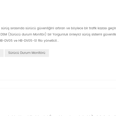
 sürüş sırasında sürücü güvenliğini artıran ve böylece bir trafik kazası geç
r. DSM (Sürücü durum Monitör) bir Yorgunluk önleyici sürüş sistemi güvenlik
HB-DV05 ve HB-DV05-S1 filo yöneticil...
Sürücü Durum Monitörü