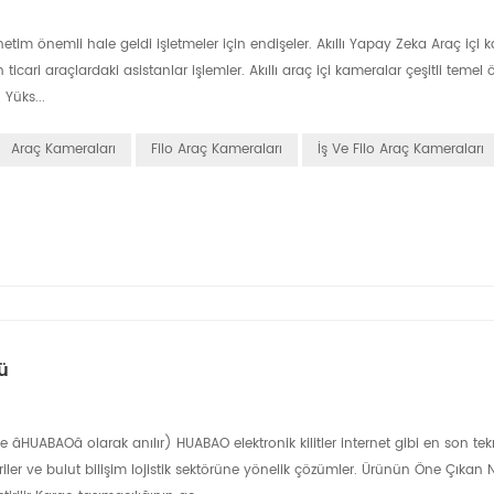
 yönetim önemli hale geldi işletmeler için endişeler. Akıllı Yapay Zeka Araç içi
ari araçlardaki asistanlar işlemler. Akıllı araç içi kameralar çeşitli temel ö
 Yüks...
Araç Kameraları
Filo Araç Kameraları
İş Ve Filo Araç Kameraları
ü
UABAOâ olarak anılır) HUABAO elektronik kilitler internet gibi en son tekn
er ve bulut bilişim lojistik sektörüne yönelik çözümler. Ürünün Öne Çıkan No