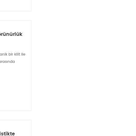
örünürlük
k bir kilit ile
 arasında
istikte