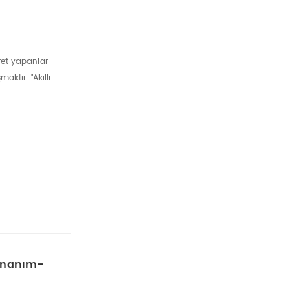
aret yapanlar
ktır. "Akıllı
Donanım-