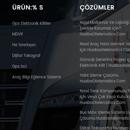
ÜRÜN:% S
ÇÖZÜMLER
Nasıl Mallarınızı Ve Lojistiği
Gps Elektronik Kilitler
Şekilde Korumak Için?
MDVR
HuabaOtelematics.com
Nasıl Araç Hızını Izlemek V
Hız Sınırlayıcı
Için Huabaotelematics.c
Dijital Takograf
Gümrük Denetimi Projesi I
Elektronik Kilit | Huabaot
Gps Izci
Yakıt İzleme Çözümü
Araç Bilgi Eğlence Sistemi
HuabaOtelematics.com
Nasıl Tank Kamyonunuzu 
Için Veya Çok Kaplı Kutu 
HuabaOtelematics.com
Bus Mdvr Izleme Sistemi 
Çözümü Huabaotelematic
Dijital Takografta Huabao 