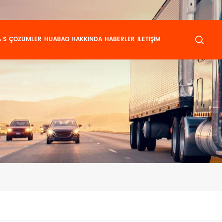
 S
ÇÖZÜMLER
HUABAO HAKKINDA
HABERLER
İLETIŞIM