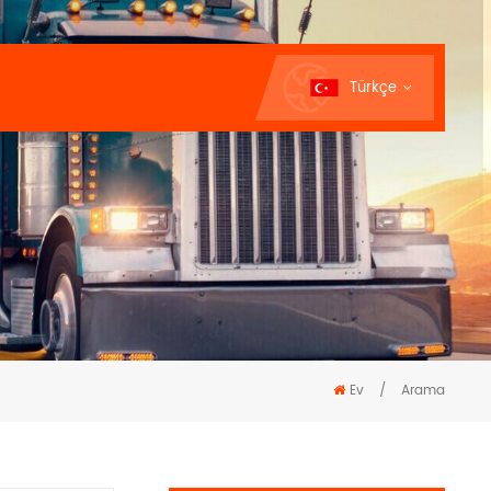
Türkçe
Ev
/
Arama