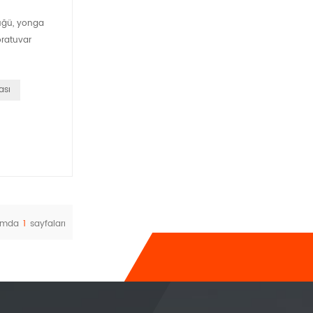
lüğü, yonga
oratuvar
ası
amda
1
sayfaları