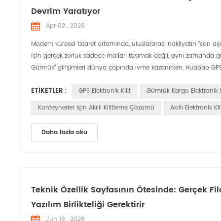
Devrim Yaratıyor
Apr 02 , 2026
Modern küresel ticaret ortamında, uluslararası nakliyatın "son aşam
için gerçek zorluk sadece malları taşımak değil, aynı zamanda gümrü
Gümrük" girişimleri dünya çapında ivme kazanırken, Huabao GPS özel
ETIKETLER :
GPS Elektronik Kilit
Gümrük Kargo Elektronik K
Konteynerler Için Akıllı Kilitleme Çözümü
Akıllı Elektronik Kil
Daha fazla oku
Teknik Özellik Sayfasının Ötesinde: Gerçek Fi
Yazılım Birlikteliği Gerektirir
Jun 18 , 2026