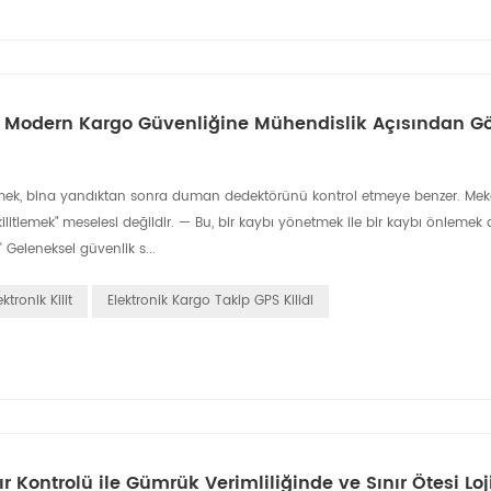
er: Modern Kargo Güvenliğine Mühendislik Açısından G
enmek, bina yandıktan sonra duman dedektörünü kontrol etmeye benzer. Mekani
kilitlemek" meselesi değildir. — Bu, bir kaybı yönetmek ile bir kaybı önlemek
' Geleneksel güvenlik s...
tronik Kilit
Elektronik Kargo Takip GPS Kilidi
nır Kontrolü ile Gümrük Verimliliğinde ve Sınır Ötesi Loj