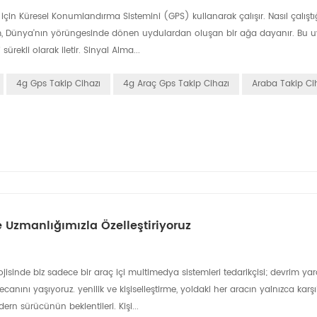
için Küresel Konumlandırma Sistemini (GPS) kullanarak çalışır. Nasıl çalıştığ
stem, Dünya'nın yörüngesinde dönen uydulardan oluşan bir ağa dayanır. Bu u
rekli olarak iletir. Sinyal Alma...
4g Gps Takip Cihazı
4g Araç Gps Takip Cihazı
Araba Takip Ci
 Uzmanlığımızla Özelleştiriyoruz
lojisinde biz sadece bir araç içi multimedya sistemleri tedarikçisi; devrim y
nını yaşıyoruz. yenilik ve kişiselleştirme, yoldaki her aracın yalnızca karş
rn sürücünün beklentileri. Kişi...