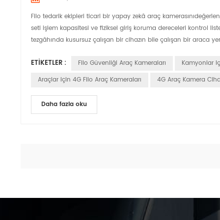
Filo tedarik ekipleri ticari bir yapay zekâ araç kamerasınıdeğerl
seti işlem kapasitesi ve fiziksel giriş koruma dereceleri kontrol l
tezgâhında kusursuz çalışan bir cihazın bile çalışan bir araca yer
ETIKETLER :
Filo Güvenliği Araç Kameraları
Kamyonlar Iç
Araçlar Için 4G Filo Araç Kameraları
4G Araç Kamera Ciha
Daha fazla oku