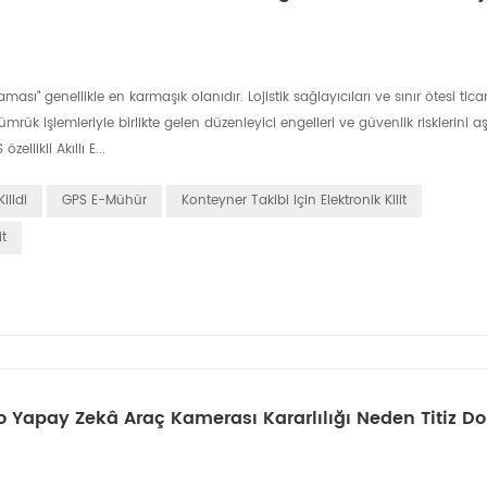
ası" genellikle en karmaşık olanıdır. Lojistik sağlayıcıları ve sınır ötesi tic
k işlemleriyle birlikte gelen düzenleyici engelleri ve güvenlik risklerini aşma
likli Akıllı E...
ilidi
GPS E-Mühür
Konteyner Takibi Için Elektronik Kilit
it
lo Yapay Zekâ Araç Kamerası Kararlılığı Neden Titiz 