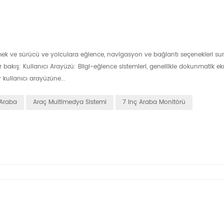
irmek ve sürücü ve yolculara eğlence, navigasyon ve bağlantı seçenekleri s
el bir bakış: Kullanıcı Arayüzü: Bilgi-eğlence sistemleri, genellikle dokunmatik 
r kullanıcı arayüzüne...
 Araba
Araç Multimedya Sistemi
7 Inç Araba Monitörü