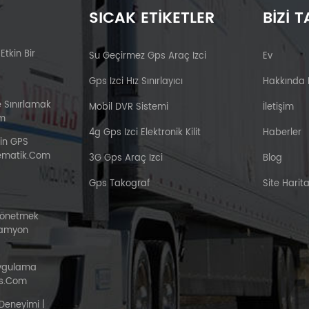
SICAK ETIKETLER
BIZI T
 Etkin Bir
Su Geçirmez Gps Araç Izci
Ev
Gps Izci Hız Sınırlayıcı
Hakkında
e Sınırlamak
Mobil DVR Sistemi
İletişim
om
4g Gps Izci Elektronik Kilit
Haberler
çin GPS
elematik.com
3G Gps Araç Izci
Blog
Gps Takograf
Site Harita
Yönetmek
Kamyon
Uygulama
s.com
Deneyimi |