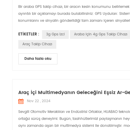
Bir araba GPS takip cihazı, bir aracın kesin konumunu belirlemek 
ayrıntılı bir açıklamayı burada bulabilirsiniz: GPS Uyduları: Si
konumlarını ve sinyalin gönderildiği tam zamanı içeren sinyalleri sü
ETIKETLER :
3g Gps Izci
Araba Için 4g Gps Takip Cihazı
Araç Takip Cihazı
Daha fazla oku
Araç İçi Multimedyanın Geleceğini Eşsiz Ar-Ge
Nov 22 , 2024
Sevgili Otomotiv Meraklıları ve Endüstrisi Ortaklar, HUABAO tekno
ortağız sürüş deneyimi. Bugün, taahhütlerimizi paylaşmanın heyeca
aynı zamanda aşan bir multimedya sistemi ile donatılmıştır. mode