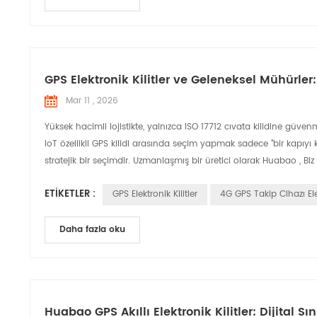
GPS Elektronik Kilitler ve Geleneksel Mühürl
Mar 11 , 2026
Yüksek hacimli lojistikte, yalnızca ISO 17712 cıvata kilidine güv
IoT özellikli GPS kilidi arasında seçim yapmak sadece "bir kapıyı 
stratejik bir seçimdir. Uzmanlaşmış bir üretici olarak Huabao , Biz 
ETIKETLER :
GPS Elektronik Kilitler
4G GPS Takip Cihazı Elek
Daha fazla oku
Huabao GPS Akıllı Elektronik Kilitler: Dijital Sı