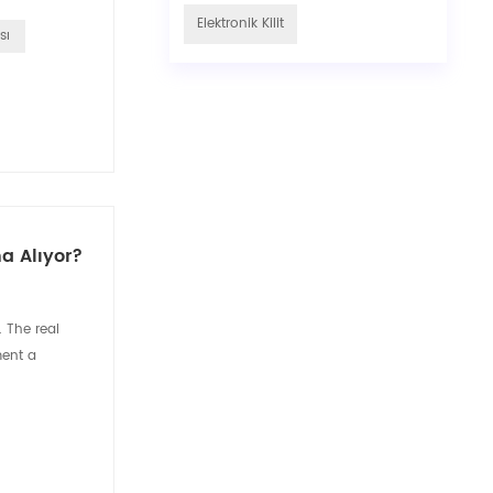
Elektronik Kilit
sı
na Alıyor?
. The real
ment a