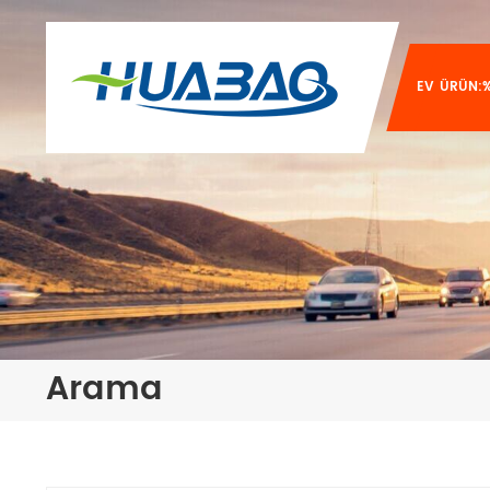
EV
ÜRÜN:%
Arama