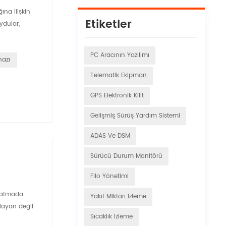
ına ilişkin
Etiketler
ydular,
PC Aracının Yazılımı
hazı
Telematik Ekipman
GPS Elektronik Kilit
Gelişmiş Sürüş Yardım Sistemi
ADAS Ve DSM
Sürücü Durum Monitörü
Filo Yönetimi
aratmada
Yakıt Miktarı Izleme
ılayan değil
Sıcaklık Izleme