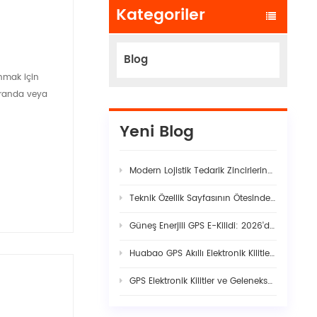
Kategoriler
Blog
unmak için
ekranda veya
Yeni Blog
Modern Lojistik Tedarik Zincirlerindeki Gizli Güvenlik Açıkları
Teknik Özellik Sayfasının Ötesinde: Gerçek Filo Yapay Zekâ Araç Kamerası Kararlılığı Neden Titiz Donanım-Yazılım Birlikteliği Gerektirir
Güneş Enerjili GPS E-Kilidi: 2026'da Akıllı Kargo Güvenliği İçin Eksiksiz Rehber
Huabao GPS Akıllı Elektronik Kilitler: Dijital Sınır Kontrolü ile Gümrük Verimliliğinde ve Sınır Ötesi Lojistikte Devrim Yaratıyor
GPS Elektronik Kilitler ve Geleneksel Mühürler: Modern Kargo Güvenliğine Mühendislik Açısından Görünürlük