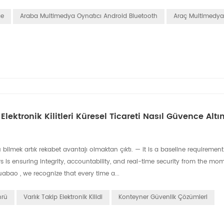
ce
Araba Multimedya Oynatıcı Android Bluetooth
Araç Multimedya
lektronik Kilitleri Küresel Ticareti Nasıl Güvence Altı
ilmek artık rekabet avantajı olmaktan çıktı. — it is a baseline requirement
s is ensuring integrity, accountability, and real-time security from the mo
uabao , we recognize that every time a...
hrü
Varlık Takip Elektronik Kilidi
Konteyner Güvenlik Çözümleri