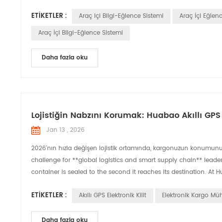
ETIKETLER :
Araç Içi Bilgi-Eğlence Sistemi
Araç İçi Eğlen
Araç İçi Bilgi-Eğlence Sistemi
Daha fazla oku
Lojistiğin Nabzını Korumak: Huabao Akıllı GPS E
Jan 13 , 2026
2026'nın hızla değişen lojistik ortamında, kargonuzun konumunu b
challenge for **global logistics and smart supply chain** leader
container is sealed to the second it reaches its destination. At H
ETIKETLER :
Akıllı GPS Elektronik Kilit
Elektronik Kargo Mü
Daha fazla oku