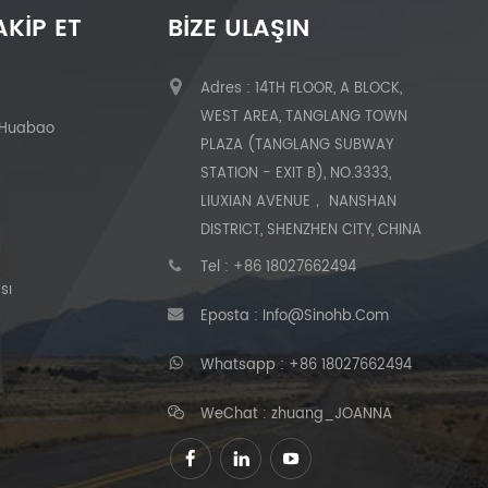
AKIP ET
BIZE ULAŞIN
Adres : 14TH FLOOR, A BLOCK,
WEST AREA, TANGLANG TOWN
 Huabao
PLAZA (TANGLANG SUBWAY
STATION - EXIT B), NO.3333,
LIUXIAN AVENUE， NANSHAN
DISTRICT, SHENZHEN CITY, CHINA
Tel :
+86 18027662494
sı
Eposta :
Info@sinohb.com
Whatsapp :
+86 18027662494
WeChat : zhuang_JOANNA